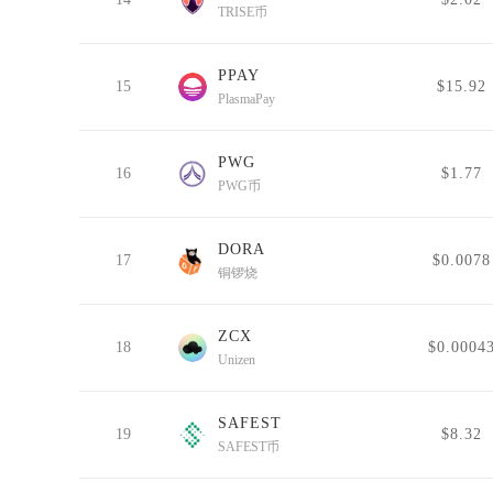
TRISE币
PPAY
15
$15.92
PlasmaPay
PWG
16
$1.77
PWG币
DORA
17
$0.0078
铜锣烧
ZCX
18
$0.0004
Unizen
SAFEST
19
$8.32
SAFEST币