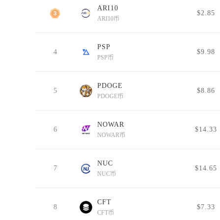
ARI10
3
$2.85
ARI10币
PSP
4
$9.98
PSP币
PDOGE
5
$8.86
PDOGE币
NOWAR
6
$14.33
NOWAR币
NUC
7
$14.65
NUC币
CFT
8
$7.33
CFT币