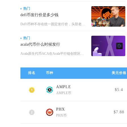
热门
defi币发行价是多少钱
DeFi币种不存在统一固定发行价，头部老牌DeFi主流币私募/公募发行价区间集中在0.3美
热门
acala代币什么时候发行
Acala原生代币ACA在Acala平行链创世区块同步完成全部铸造发行，创世区块落地时间为
排名
币种
美元价格
AMPLE
1
$5.4
AMPLE币
PHX
2
$7.88
PHX币