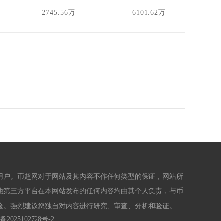
2745.56万
6101.62万
用户。币超网对于网站及其内容不作任何类型的保证，网站所
他第三方平台在本网站发布的任何内容均由其个人负责，与币
险。强烈建议您独自对内容进行研究、审查、分析和验证。
备2025102728号-2