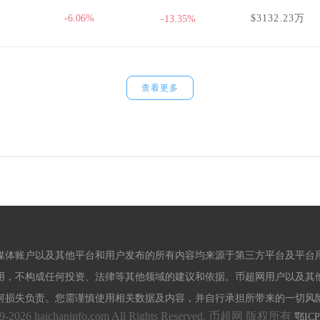
-6.06%
$3132.23万
-13.35%
查看更多
媒体账户以及其他平台和用户发布的所有内容均来源于第三方平台及平台
用，不构成任何投资、法律等其他领域的建议和依据。币超网用户以及其
何损失负责。您需谨慎使用相关数据及内容，并自行承担所带来的一切风
09-2026 haichaninfo.com All Rights Reserved. 币超网 版权所有
鄂ICP