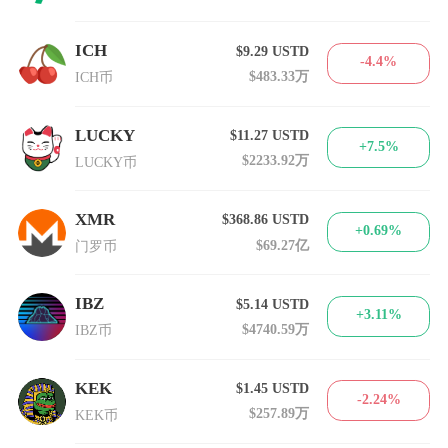
ICH
$9.29
USTD
-4.4%
$483.33万
ICH币
LUCKY
$11.27
USTD
+7.5%
$2233.92万
LUCKY币
XMR
$368.86
USTD
+0.69%
$69.27亿
门罗币
IBZ
$5.14
USTD
+3.11%
$4740.59万
IBZ币
KEK
$1.45
USTD
-2.24%
$257.89万
KEK币