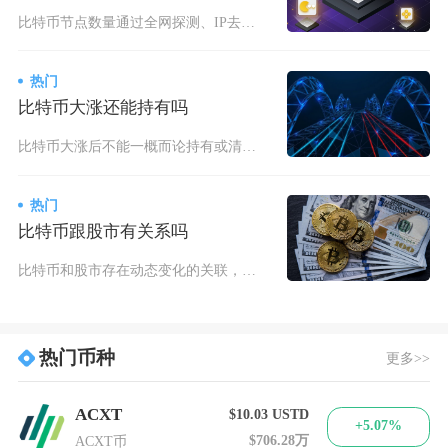
比特币节点数量通过全网探测、IP去重及客户端版本识别综合计算，核心以可公开连接的全节点为统
热门
比特币大涨还能持有吗
比特币大涨后不能一概而论持有或清仓，需按持仓周期、仓位比例、宏观与链上数据分层操作，长线底
热门
比特币跟股市有关系吗
比特币和股市存在动态变化的关联，但二者不存在长期稳定、固定不变的绑定关系，相关性数值会随着
热门币种
更多>>
ACXT
$10.03
USTD
+5.07%
$706.28万
ACXT币