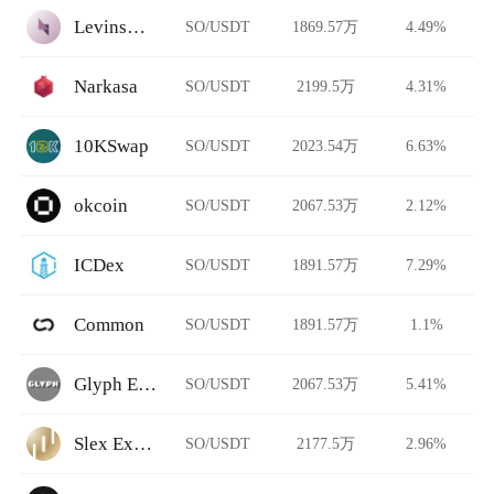
Levinswap
SO/USDT
1869.57万
4.49%
Narkasa
SO/USDT
2199.5万
4.31%
10KSwap
SO/USDT
2023.54万
6.63%
okcoin
SO/USDT
2067.53万
2.12%
ICDex
SO/USDT
1891.57万
7.29%
Common
SO/USDT
1891.57万
1.1%
Glyph Exchange
SO/USDT
2067.53万
5.41%
Slex Exchange
SO/USDT
2177.5万
2.96%