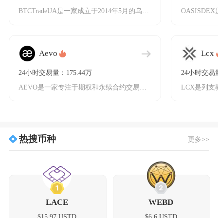
BTCTradeUA是一家成立于2014年5月的乌克兰数字货币交易平台，面向全球用户提供数
Aevo
Lcx
24小时交易量：175.44万
24小时交易量
AEVO是一家专注于期权和永续合约交易的去中心化衍生品交易所，由RibbonFinance
热搜币种
更多>>
1
2
LACE
WEBD
$15.97 USTD
$6.6 USTD