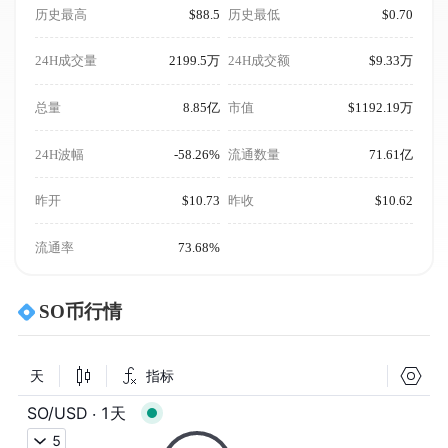
历史最高
$88.5
历史最低
$0.70
24H成交量
2199.5万
24H成交额
$9.33万
总量
8.85亿
市值
$1192.19万
24H波幅
-58.26%
流通数量
71.61亿
昨开
$10.73
昨收
$10.62
流通率
73.68%
SO币行情