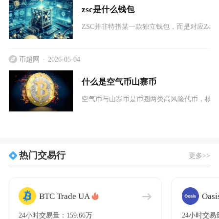
zsc是什么钱包
ZSC并非特指某一款独立钱包，而是对应ZenithS
币超网
2026-05-04
什么是空气币山寨币
空气币与山寨币是币圈两类高风险代币，核心
热门交易行
更多>>
BTC Trade UA
Oas
24小时交易量：159.66万
24小时交易量