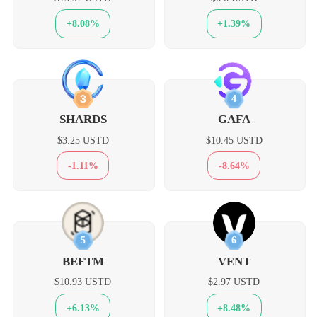
+8.08%
+1.39%
3
4
SHARDS
GAFA
$3.25 USTD
$10.45 USTD
-1.11%
-8.64%
5
6
BEFTM
VENT
$10.93 USTD
$2.97 USTD
+6.13%
+8.48%