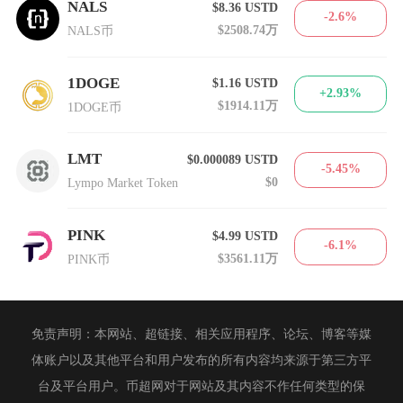
NALS
$8.36
USTD
-2.6%
$2508.74万
NALS币
1DOGE
$1.16
USTD
+2.93%
$1914.11万
1DOGE币
LMT
$0.000089
USTD
-5.45%
$0
Lympo Market Token
PINK
$4.99
USTD
-6.1%
$3561.11万
PINK币
免责声明：本网站、超链接、相关应用程序、论坛、博客等媒
体账户以及其他平台和用户发布的所有内容均来源于第三方平
台及平台用户。币超网对于网站及其内容不作任何类型的保