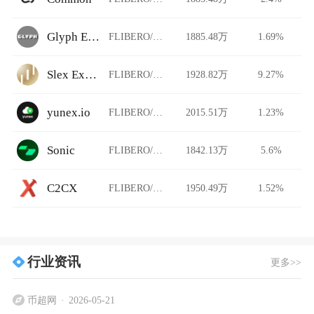
Glyph Exchange
FLIBERO/USDT
1885.48万
1.69%
Slex Exchange
FLIBERO/USDT
1928.82万
9.27%
yunex.io
FLIBERO/USDT
2015.51万
1.23%
Sonic
FLIBERO/USDT
1842.13万
5.6%
C2CX
FLIBERO/USDT
1950.49万
1.52%
行业资讯
更多>>
币超网
2026-05-21