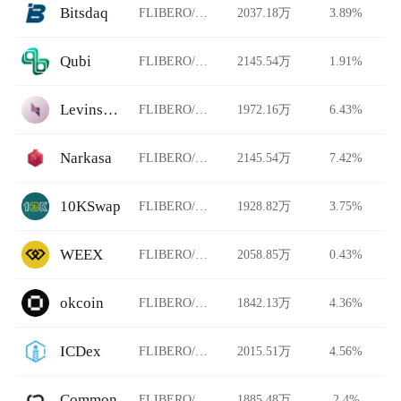
Bitsdaq
FLIBERO/USDT
2037.18万
3.89%
Qubi
FLIBERO/USDT
2145.54万
1.91%
Levinswap
FLIBERO/USDT
1972.16万
6.43%
Narkasa
FLIBERO/USDT
2145.54万
7.42%
10KSwap
FLIBERO/USDT
1928.82万
3.75%
WEEX
FLIBERO/USDT
2058.85万
0.43%
okcoin
FLIBERO/USDT
1842.13万
4.36%
ICDex
FLIBERO/USDT
2015.51万
4.56%
Common
FLIBERO/USDT
1885.48万
2.4%