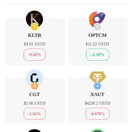
1
2
KLTR
OPTCM
$4.01 USTD
$11.22 USTD
-9.44%
+2.18%
3
4
CGT
XAUT
$2.06 USTD
$4230.2 USTD
-1.62%
-0.070%