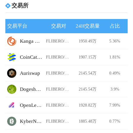
交易所
交易平台
交易对
24H交易量
占比
Kanga Exchange
FLIBERO/USDT
1950.49万
5.36%
CoinCatch Derivatives
FLIBERO/USDT
1907.15万
1.81%
Auriswap
FLIBERO/USDT
2145.54万
0.49%
Dogeshrek
FLIBERO/USDT
2145.54万
3.9%
OpenLeverage
FLIBERO/USDT
1928.82万
7.99%
KyberNetwork
FLIBERO/USDT
1885.48万
0.77%