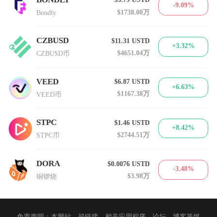
-9.09%
$1738.08万
Bondly
CZBUSD
$11.31
USTD
+3.32%
$4651.04万
CZBUSD币
VEED
$6.87
USTD
+6.63%
$1167.38万
VEED币
STPC
$1.46
USTD
+8.42%
$2744.51万
STPC币
DORA
$0.0076
USTD
-3.48%
$3.98万
铜锣烧
免责声明：本网站、超链接、相关应用程序、论坛、博客等媒