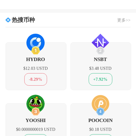
热搜币种
更多>>
1
2
HYDRO
NSBT
$12.03 USTD
$3.48 USTD
-8.29%
+7.92%
3
4
YOOSHI
POOCOIN
$0.0000000019 USTD
$0.18 USTD