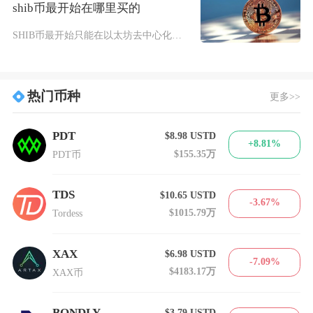
shib币最开始在哪里买的
SHIB币最开始只能在以太坊去中心化交易所Uniswap购买，2020年8月发行时无公募、
热门币种
更多>>
PDT
$8.98
USTD
+8.81%
$155.35万
PDT币
TDS
$10.65
USTD
-3.67%
$1015.79万
Tordess
XAX
$6.98
USTD
-7.09%
$4183.17万
XAX币
BONDLY
$3.79
USTD