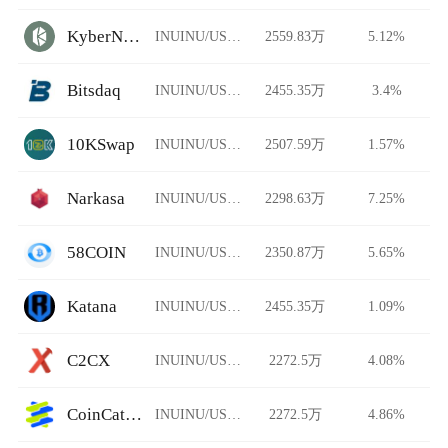
KyberNetwork
INUINU/USDT
2559.83万
5.12%
Bitsdaq
INUINU/USDT
2455.35万
3.4%
10KSwap
INUINU/USDT
2507.59万
1.57%
Narkasa
INUINU/USDT
2298.63万
7.25%
58COIN
INUINU/USDT
2350.87万
5.65%
Katana
INUINU/USDT
2455.35万
1.09%
C2CX
INUINU/USDT
2272.5万
4.08%
CoinCatch Derivatives
INUINU/USDT
2272.5万
4.86%