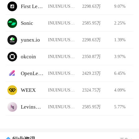
First Ledger
INUINU/USDT
2298.63万
9.07%
Sonic
INUINU/USDT
2585.95万
2.25%
yunex.io
INUINU/USDT
2298.63万
1.39%
okcoin
INUINU/USDT
2350.87万
3.97%
OpenLeverage
INUINU/USDT
2429.23万
6.45%
WEEX
INUINU/USDT
2324.75万
4.09%
Levinswap
INUINU/USDT
2585.95万
5.77%