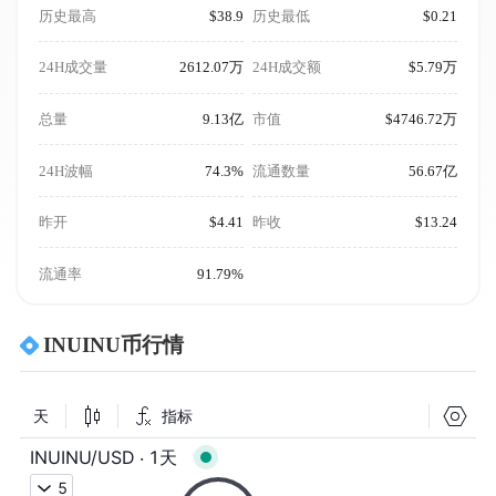
历史最高
$38.9
历史最低
$0.21
24H成交量
2612.07万
24H成交额
$5.79万
总量
9.13亿
市值
$4746.72万
24H波幅
74.3%
流通数量
56.67亿
昨开
$4.41
昨收
$13.24
流通率
91.79%
INUINU币行情