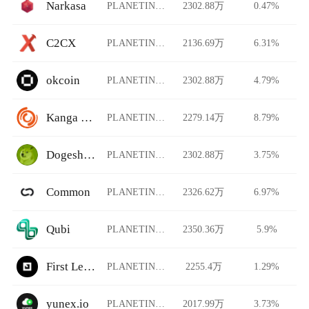
Narkasa
PLANETINU/USDT
2302.88万
0.47%
C2CX
PLANETINU/USDT
2136.69万
6.31%
okcoin
PLANETINU/USDT
2302.88万
4.79%
Kanga Exchange
PLANETINU/USDT
2279.14万
8.79%
Dogeshrek
PLANETINU/USDT
2302.88万
3.75%
Common
PLANETINU/USDT
2326.62万
6.97%
Qubi
PLANETINU/USDT
2350.36万
5.9%
First Ledger
PLANETINU/USDT
2255.4万
1.29%
yunex.io
PLANETINU/USDT
2017.99万
3.73%