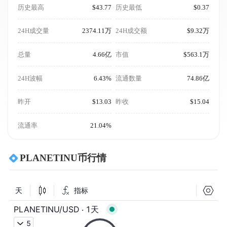
历史最高
$43.77
历史最低
$0.37
24H成交量
2374.11万
24H成交额
$9.32万
总量
4.66亿
市值
$563.1万
24H波幅
6.43%
流通数量
74.86亿
昨开
$13.03
昨收
$15.04
流通率
21.04%
PLANETINU币行情