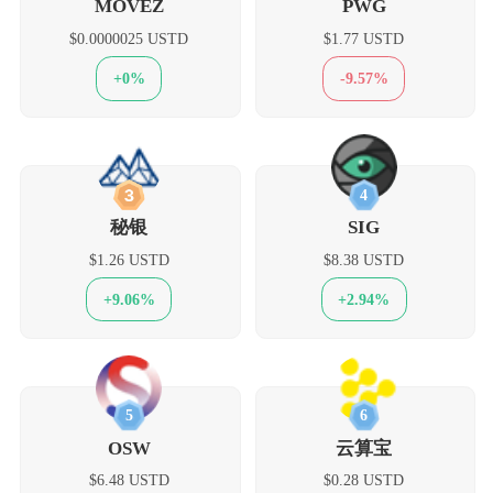
MOVEZ
PWG
$0.0000025 USTD
$1.77 USTD
+0%
-9.57%
3
4
秘银
SIG
$1.26 USTD
$8.38 USTD
+9.06%
+2.94%
5
6
OSW
云算宝
$6.48 USTD
$0.28 USTD