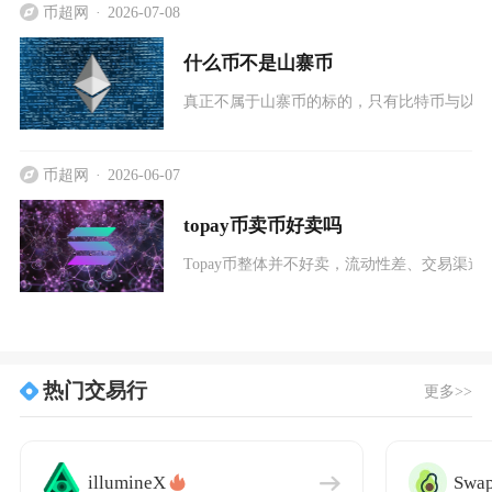
币超网
2026-07-08
什么币不是山寨币
真正不属于山寨币的标的，只有比特币与以太
币超网
2026-06-07
topay币卖币好卖吗
Topay币整体并不好卖，流动性差、交易渠
热门交易行
更多>>
illumineX
Swap