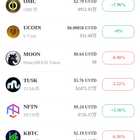
OMC
$2.79
USTD
+7.96%
$952.93万
OMC币
UCOIN
$0.00050
USTD
+0%
$12.48万
U Coin
MOON
$0.64
USTD
-0.90%
$0
HoneyMOON Token
TUSK
$5.76
USTD
-5.52%
$2475.27万
TUSK币
NFTN
$9.24
USTD
+3.56%
$726.37万
NFTN币
KBTC
$2.19
USTD
-6.16%