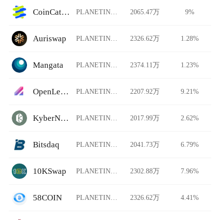
CoinCatch Derivatives
PLANETINU/USDT
2065.47万
9%
Auriswap
PLANETINU/USDT
2326.62万
1.28%
Mangata
PLANETINU/USDT
2374.11万
1.23%
OpenLeverage
PLANETINU/USDT
2207.92万
9.21%
KyberNetwork
PLANETINU/USDT
2017.99万
2.62%
Bitsdaq
PLANETINU/USDT
2041.73万
6.79%
10KSwap
PLANETINU/USDT
2302.88万
7.96%
58COIN
PLANETINU/USDT
2326.62万
4.41%