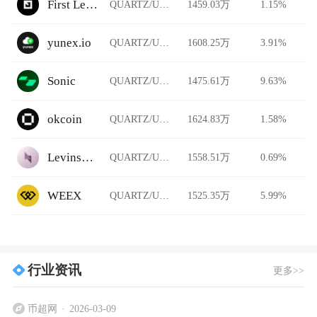
First Ledger
QUARTZ/USDT
1459.03万
1.15%
yunex.io
QUARTZ/USDT
1608.25万
3.91%
Sonic
QUARTZ/USDT
1475.61万
9.63%
okcoin
QUARTZ/USDT
1624.83万
1.58%
Levinswap
QUARTZ/USDT
1558.51万
0.69%
WEEX
QUARTZ/USDT
1525.35万
5.99%
行业资讯
更多>>
币超网
2026-03-09