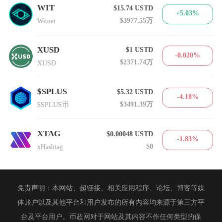
WIT
$15.74
USTD
+5.03%
$3977.55万
Witnet
XUSD
$1
USTD
-0.020%
$2371.74万
XUSD
$SPLUS
$5.32
USTD
-4.18%
$3491.39万
$SPLUS币
XTAG
$0.00048
USTD
-1.83%
$0
xHashtag
免责声明：本网站、超链接、相关应用程序、论坛、博客等媒
体账户以及其他平台和用户发布的所有内容均来源于第三方平
台及平台用户。币超网对于网站及其内容不作任何类型的保