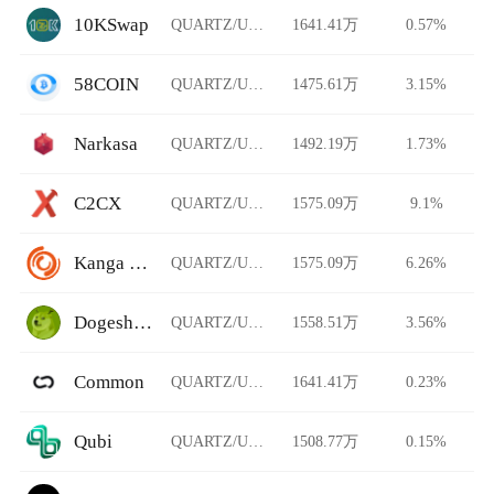
10KSwap
QUARTZ/USDT
1641.41万
0.57%
58COIN
QUARTZ/USDT
1475.61万
3.15%
Narkasa
QUARTZ/USDT
1492.19万
1.73%
C2CX
QUARTZ/USDT
1575.09万
9.1%
Kanga Exchange
QUARTZ/USDT
1575.09万
6.26%
Dogeshrek
QUARTZ/USDT
1558.51万
3.56%
Common
QUARTZ/USDT
1641.41万
0.23%
Qubi
QUARTZ/USDT
1508.77万
0.15%