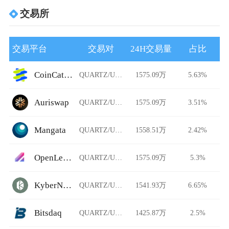
交易所
交易平台
交易对
24H交易量
占比
CoinCatch Derivatives
QUARTZ/USDT
1575.09万
5.63%
Auriswap
QUARTZ/USDT
1575.09万
3.51%
Mangata
QUARTZ/USDT
1558.51万
2.42%
OpenLeverage
QUARTZ/USDT
1575.09万
5.3%
KyberNetwork
QUARTZ/USDT
1541.93万
6.65%
Bitsdaq
QUARTZ/USDT
1425.87万
2.5%