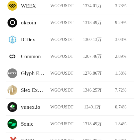
WEEX
WGO/USDT
1374.01万
3.73%
okcoin
WGO/USDT
1318.49万
9.29%
ICDex
WGO/USDT
1360.13万
3.08%
Common
WGO/USDT
1207.46万
2.89%
Glyph Exchange
WGO/USDT
1276.86万
1.58%
Slex Exchange
WGO/USDT
1346.25万
7.72%
yunex.io
WGO/USDT
1249.1万
0.74%
Sonic
WGO/USDT
1318.49万
1.84%