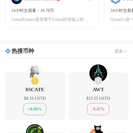
24小时交易量：16.78万
24小时交易量
CremaFinance是部署于Solana区块链上的集中流动性做市商（CLMM）协议，专
热搜币种
更多>>
1
2
$SCATE
AWT
$9.19 USTD
$13.55 USTD
+8.86%
-9.47%