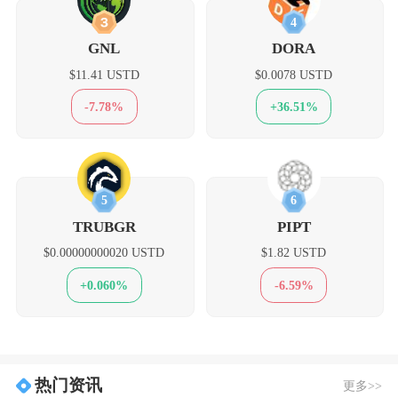
3
4
GNL
DORA
$11.41 USTD
$0.0078 USTD
-7.78%
+36.51%
5
6
TRUBGR
PIPT
$0.00000000020 USTD
$1.82 USTD
+0.060%
-6.59%
热门资讯
更多>>