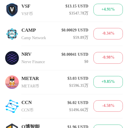
VSF
$13.15
USTD
+4.91%
$3547.78万
VSF币
CAMP
$0.00029
USTD
-0.34%
$59.89万
Camp Network
NRV
$0.00041
USTD
-0.98%
$0
Nerve Finance
METAR
$3.03
USTD
+9.85%
$1596.35万
METAR币
CCN
$6.02
USTD
-4.58%
$1496.66万
CCN币
Q博智能
$1.96
USTD