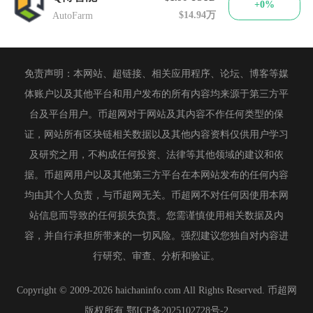
+0%
$14.94万
AutoFarm
免责声明：本网站、超链接、相关应用程序、论坛、博客等媒
体账户以及其他平台和用户发布的所有内容均来源于第三方平
台及平台用户。币超网对于网站及其内容不作任何类型的保
证，网站所有区块链相关数据以及其他内容资料仅供用户学习
及研究之用，不构成任何投资、法律等其他领域的建议和依
据。币超网用户以及其他第三方平台在本网站发布的任何内容
均由其个人负责，与币超网无关。币超网不对任何因使用本网
站信息而导致的任何损失负责。您需谨慎使用相关数据及内
容，并自行承担所带来的一切风险。强烈建议您独自对内容进
行研究、审查、分析和验证。
Copyright © 2009-2026 haichaninfo.com All Rights Reserved. 币超网
版权所有
鄂ICP备2025102728号-2