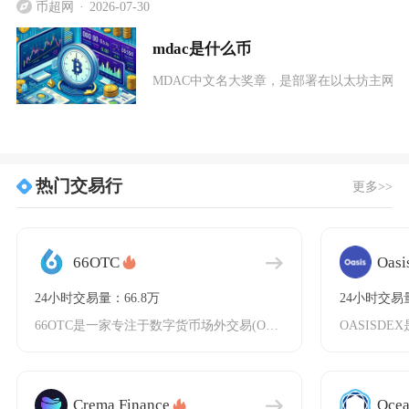
币超网
2026-07-30
mdac是什么币
MDAC中文名大奖章，是部署在以太坊主网的ERC
热门交易行
更多>>
66OTC
Oas
24小时交易量：66.8万
24小时交易量
66OTC是一家专注于数字货币场外交易(OTC)的平台，成立于2017年10月，注册地为加
Crema Finance
Oce