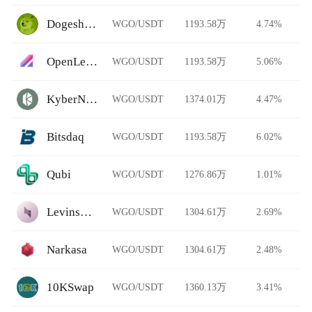
Dogeshrek
WGO/USDT
1193.58万
4.74%
OpenLeverage
WGO/USDT
1193.58万
5.06%
KyberNetwork
WGO/USDT
1374.01万
4.47%
Bitsdaq
WGO/USDT
1193.58万
6.02%
Qubi
WGO/USDT
1276.86万
1.01%
Levinswap
WGO/USDT
1304.61万
2.69%
Narkasa
WGO/USDT
1304.61万
2.48%
10KSwap
WGO/USDT
1360.13万
3.41%