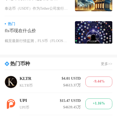
泰达币（USDT）作为Tether公司发行、锚定美元1:1的稳定币，核心作用与意义集中在搭
热门
fls币现在什么价
截至最新行情监测，FLS币（FLOOS）实时报价约0.00039元人民币，折合美元价格0.
热门币种
更多>>
KLTR
$4.01
USTD
-9.44%
$4613.37万
KLTR币
UPI
$15.47
USTD
+1.16%
$4639.45万
UPI币