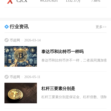
C2CX
WGO/USDT
1332.37万
7.88%
行业资讯
更多>>
币超网
2026-03-14
泰达币和比特币一样吗
泰达币和比特币并不一样，二者虽同属加密数
币超网
2026-05-11
杠杆三要素分别是
杠杆三要素分别是保证金、杠杆倍数、强制平