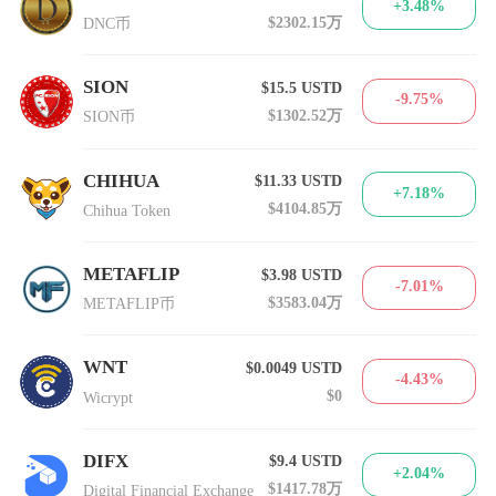
+3.48%
$2302.15万
DNC币
SION
$15.5
USTD
-9.75%
$1302.52万
SION币
CHIHUA
$11.33
USTD
+7.18%
$4104.85万
Chihua Token
METAFLIP
$3.98
USTD
-7.01%
$3583.04万
METAFLIP币
WNT
$0.0049
USTD
-4.43%
$0
Wicrypt
DIFX
$9.4
USTD
+2.04%
$1417.78万
Digital Financial Exchange