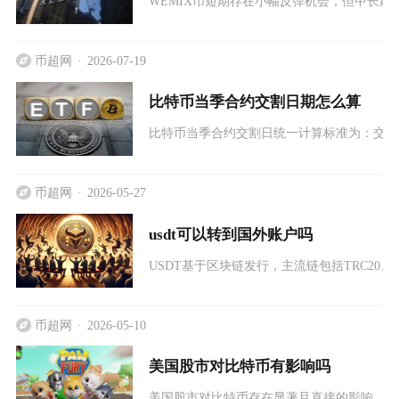
WEMIX币短期存在小幅反弹机会，但中长
币超网
2026-07-19
比特币当季合约交割日期怎么算
比特币当季合约交割日统一计算标准为：交割落
币超网
2026-05-27
usdt可以转到国外账户吗
USDT基于区块链发行，主流链包括TRC20、E
币超网
2026-05-10
美国股市对比特币有影响吗
美国股市对比特币存在显著且直接的影响，两