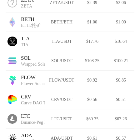
ZETA/USDT
$2.39
$2.06
ZETA
BETH
BETH/ETH
$1.00
$1.00
ETH2挖矿
TIA
TIA/USDT
$17.76
$16.64
TIA
SOL
SOL/USDT
$108.25
$100.21
Wrapped Solana
FLOW
FLOW/USDT
$0.92
$0.85
Flower Solana
CRV
CRV/USDT
$0.56
$0.51
Curve DAO Token
LTC
LTC/USDT
$69.35
$67.26
Binance-Peg Litecoin
ADA
ADA/USDT
$0.61
$0.57