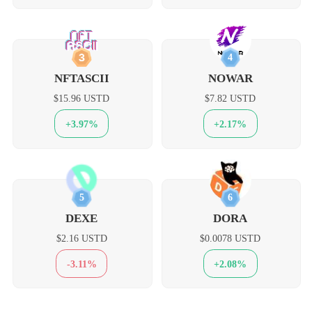
3
4
NFTASCII
NOWAR
$15.96 USTD
$7.82 USTD
+3.97%
+2.17%
5
6
DEXE
DORA
$2.16 USTD
$0.0078 USTD
-3.11%
+2.08%