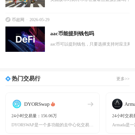
币超网
2026-05-29
aac币能提到钱包吗
aac币可以提到钱包，只要选择支持对应主
热门交易行
更多>>
DYORSwap
Arm
24小时交易量：156.06万
24小时交易量
DYORSWAP是一个多功能的去中心化交易所(DEX)平台，被誉为加密货币爱好者的首选生态