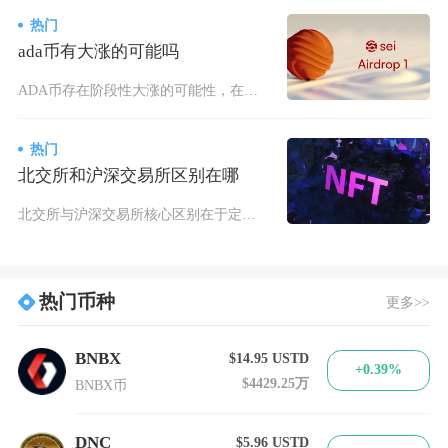
热门
ada币有大涨的可能吗
ADA币存在阶段性大涨的可能性，在技术升级落地、生态应用放量与市场资金回流的共振下，具备走
热门
北交所和沪深交易所区别在哪
北交所与沪深交易所核心区别在于定位、门槛、规则、投资者结构及制度设计：北交所聚焦“专精特新
热门币种
更多>>
BNBX
$14.95
USTD
+0.39%
$4429.25万
BNBX币
DNC
$5.96
USTD