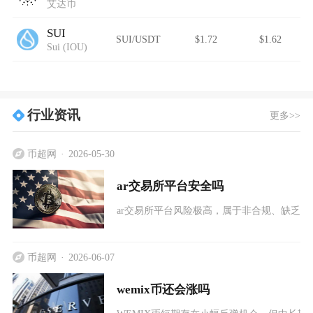
艾达币
SUI
SUI/USDT
$1.72
$1.62
Sui (IOU)
行业资讯
更多>>
币超网
2026-05-30
ar交易所平台安全吗
ar交易所平台风险极高，属于非合规、缺乏
币超网
2026-06-07
wemix币还会涨吗