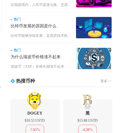
在我国境内，人民币直接兑换、交易USDT属于违规行为，境内无合规合法的USDT交易渠道，任
热门
比特币发展的原因是什么
比特币能够持续发展，是底层技术机制、全球宏观环境、市场共识积累与资本入场多重因素叠加形成的
热门
为什么瑞波币价格涨不起来
瑞波币（XRP）价格长期涨不起来，核心是监管遗留阴影、持续供应抛压、场景竞争力衰退、资金偏
热搜币种
更多>>
参
1
2
DOGEY
黑
$10.53 USTD
$15.88 USTD
-7.65%
-4.38%
。