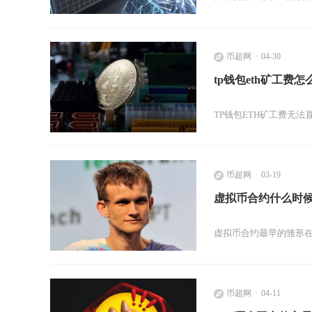
币超网
04-30
tp钱包eth矿工费怎
TP钱包ETH矿工费无
币超网
03-19
虚拟币合约什么时
虚拟币合约最早的雏形在
币超网
04-11