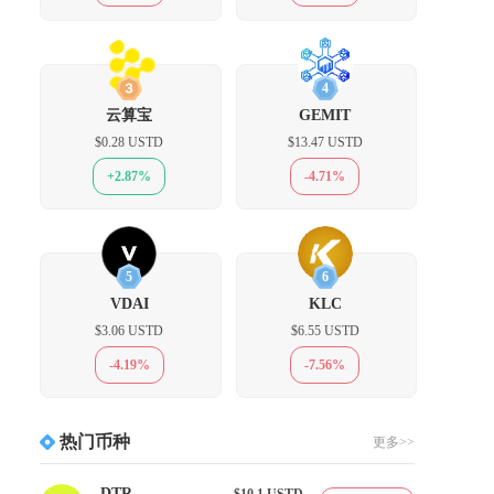
3
4
云算宝
GEMIT
$0.28 USTD
$13.47 USTD
，
+2.87%
-4.71%
5
6
VDAI
KLC
$3.06 USTD
$6.55 USTD
-4.19%
-7.56%
。
热门币种
更多>>
DTR
$10.1
USTD