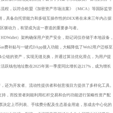
L流程，以符合欧盟《加密资产市场法案》（MiCA）等国际监管
测，具备自托管能力和多链互操作性的DEX将在未来三年内占据
构和社区驱动力，有望成为这一赛道的重要参与者。
（HDWallet）架构确保用户资产安全，助记词仅存储于本地设备
s费补贴与一键式DApp接入功能，大幅降低了Web2用户迁移至
多条公链的资产，实现无缝兑换，并通过算法优化滑点，为用户提
日活跃钱包地址数在2025年第一季度同比增长达217%，成为增长
交易者，还为开发者、流动性提供者和创意项目方提供了多样化工具
丝支持，而投资者则能利用杠杆交易和合约功能进行策略性资产配
区投票决定上币列表、手续费分配及生态基金用途，形成去中心化的