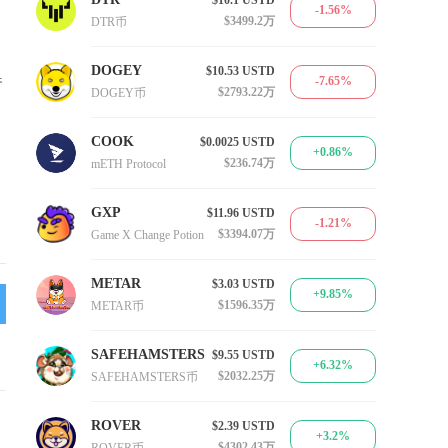
-1.56%
$3499.2万
DTR币
DOGEY
$10.53
USTD
参
-7.65%
$2793.22万
DOGEY币
COOK
$0.0025
USTD
+0.86%
$236.74万
mETH Protocol
GXP
$11.96
USTD
-1.21%
$3394.07万
Game X Change Potion
METAR
$3.03
USTD
+9.85%
$1596.35万
METAR币
SAFEHAMSTERS
$9.55
USTD
+6.32%
$2032.25万
SAFEHAMSTERS币
ROVER
$2.39
USTD
+3.2%
$4302.43万