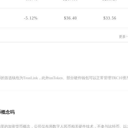
-5.12%
$36.40
$33.56
更多>
的首选钱包为TronLink，此外imToken、部分硬件钱包可以正常管理TRC10
币概念吗
知里的加密货币概念，公司仅布局数字人民币相关硬件技术，不参与比特币、以