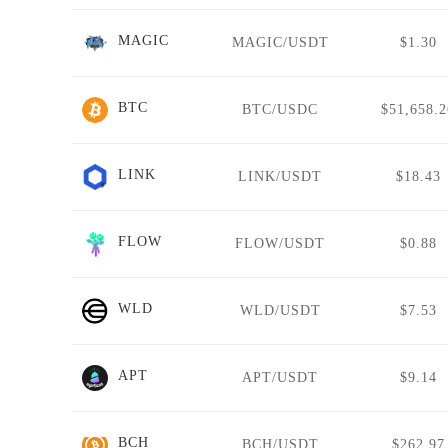
MAGIC
MAGIC/USDT
$1.30
BTC
BTC/USDC
$51,658.2
LINK
LINK/USDT
$18.43
FLOW
FLOW/USDT
$0.88
WLD
WLD/USDT
$7.53
APT
APT/USDT
$9.14
BCH
BCH/USDT
$262.97