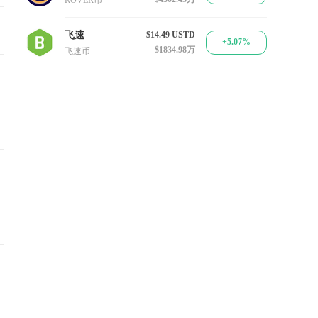
ROVER币
飞速
$14.49
USTD
+5.07%
$1834.98万
飞速币