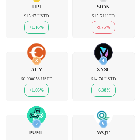
UPI
SION
$15.47 USTD
$15.5 USTD
+1.16%
-9.75%
3
4
ACY
XYSL
$0.000058 USTD
$14.76 USTD
+1.06%
+6.38%
5
6
PUML
WQT