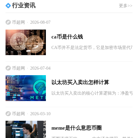
行业资讯
更多>>
币超网
2026-08-07
ca币是什么钱
CA币并不是法定货币，它是加密市场里代币
币超网
2026-07-04
以太坊买入卖出怎样计算
以太坊买入卖出的核心计算逻辑为：净盈亏=（
币超网
2026-03-10
meme是什么意思币圈