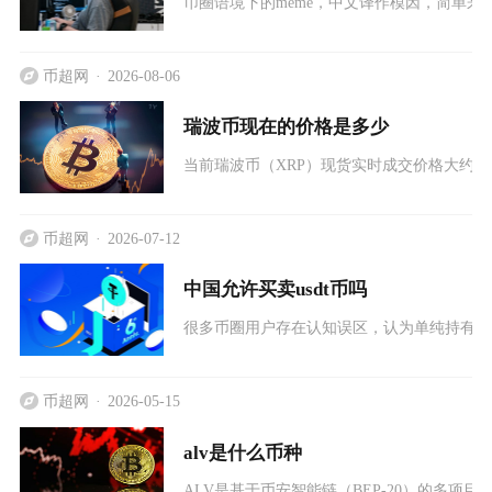
币圈语境下的meme，中文译作模因，简单
币超网
2026-08-06
瑞波币现在的价格是多少
当前瑞波币（XRP）现货实时成交价格大约在
币超网
2026-07-12
中国允许买卖usdt币吗
很多币圈用户存在认知误区，认为单纯持有U
币超网
2026-05-15
alv是什么币种
ALV是基于币安智能链（BEP-20）的多项目代币