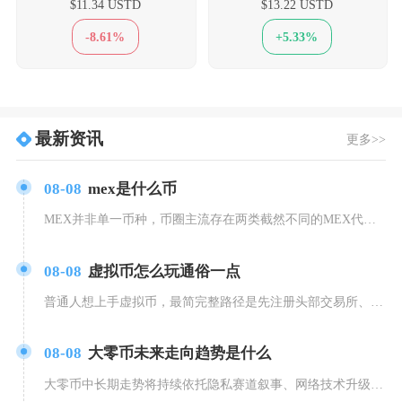
$11.34 USTD
$13.22 USTD
-8.61%
+5.33%
最新资讯
更多>>
08-08
mex是什么币
MEX并非单一币种，币圈主流存在两类截然不同的MEX代币，分别是MultiversX公链旗
08-08
虚拟币怎么玩通俗一点
普通人想上手虚拟币，最简完整路径是先注册头部交易所、用现金兑换稳定币USDT，再分风险梯度
08-08
大零币未来走向趋势是什么
大零币中长期走势将持续依托隐私赛道叙事、网络技术升级与供需收缩形成震荡上行的基础格局，但全