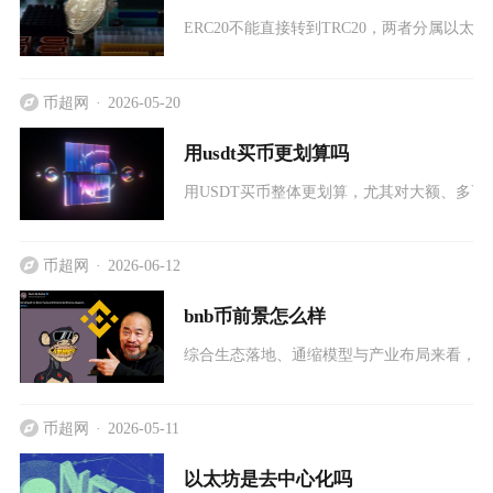
ERC20不能直接转到TRC20，两者分属以
币超网
2026-05-20
用usdt买币更划算吗
用USDT买币整体更划算，尤其对大额、多
币超网
2026-06-12
bnb币前景怎么样
综合生态落地、通缩模型与产业布局来看，B
币超网
2026-05-11
以太坊是去中心化吗