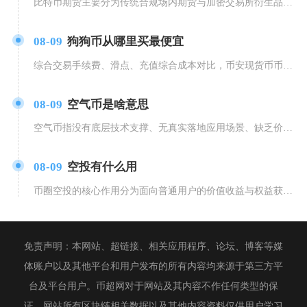
比特币期货主要分为传统合规场内期货与加密交易所衍生品两大类，合规场内渠道以芝商所CME为核
08-09
狗狗币从哪里买最便宜
综合交易手续费、滑点、充值综合成本对比，币安现货币币兑换渠道购买狗狗币综合成本最低，叠加平
08-09
空气币是啥意思
空气币指没有底层技术支撑、无真实落地应用场景、缺乏价值锚点，发行核心目的只为募资套现的虚拟
08-09
空投有什么用
币圈空投的核心作用分为面向普通用户的价值收益与权益获取，以及面向区块链项目方的生态搭建、营
免责声明：本网站、超链接、相关应用程序、论坛、博客等媒
体账户以及其他平台和用户发布的所有内容均来源于第三方平
台及平台用户。币超网对于网站及其内容不作任何类型的保
证，网站所有区块链相关数据以及其他内容资料仅供用户学习