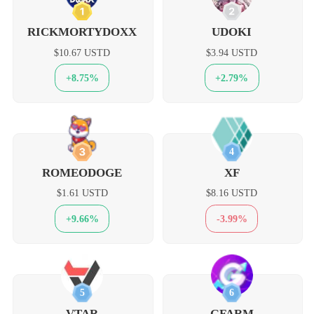
1
2
RICKMORTYDOXX
UDOKI
$10.67 USTD
$3.94 USTD
+8.75%
+2.79%
3
4
ROMEODOGE
XF
$1.61 USTD
$8.16 USTD
+9.66%
-3.99%
5
6
VTAR
GFARM