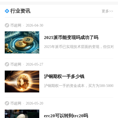
行业资讯
更多>>
币超网
2026-04-30
2025派币能变现吗成功了吗
2025年派币已实现技术层面的变现，但仅对
币超网
2026-05-27
沪铜期权一手多少钱
沪铜期权一手的资金成本，买方为500-5000元
币超网
2026-05-20
erc20可以转到trc20吗