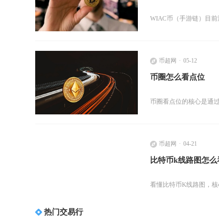
WIAC币（手游链）目
币超网
05-12
币圈怎么看点位
币圈看点位的核心是通过
币超网
04-21
比特币k线路图怎么
看懂比特币K线路图，
热门交易行