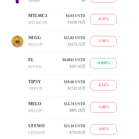
$0
Symbol
MTLMC3
$4.93
USTD
-0.33%
$3250.76万
MTLMC3币
NEGG
$15.02
USTD
-5.36%
$3172.72万
NEGG币
EL
$0.0011
USTD
+0.090%
$267.62万
ELYSIA
TIPSY
$10.66
USTD
-6.14%
$1733.55万
TIPSY币
MELO
$14.74
USTD
-5.08%
$805.18万
MELO币
UFEWO
$13.16
USTD
-3.95%
$751.95万
UFEWO币