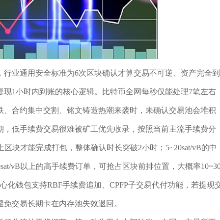
，行业通用安全标准为6次区块确认才算交易不可逆、资产完全到
C提现1小时内到账的核心逻辑。比特币全网每秒仅能处理7笔左右
涨跌、合约集中交割、铭文铸造热潮来袭时，未确认交易池会堆积
期，低手续费交易很难被矿工优先收录，按照当前主流手续费分
以上区块才能完成打包，整体确认时长突破2小时；5~20sat/vB的中
sat/vB以上的高手续费订单，可抢占区块前排位置，大概率10~3
心化钱包支持RBF手续费追加、CPFP子交易代付功能，若提现
避免交易长期卡在内存池失效退回。