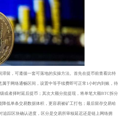
时间滞留，可遵循一套可落地的实操方法。首先在提币前查看比特
0笔属于网络通畅区间，设置中等手续费即可正常1小时内到账，待
级或者择时延后提币；其次大额分批提现，将单笔大额BTC拆分
能降低单条交易数据体积，更容易被矿工打包；最后留存交易哈
实时追踪区块确认进度，区分是交易所审核延迟还是链上网络拥