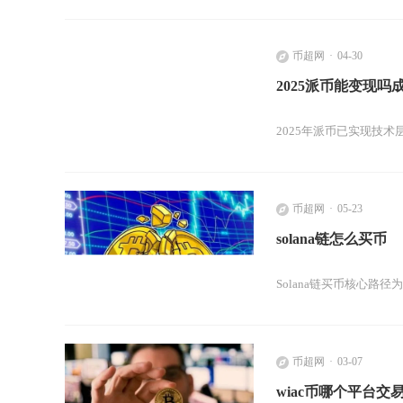
币超网
04-30
2025派币能变现吗
2025年派币已实现技
币超网
05-23
solana链怎么买币
Solana链买币核心路径
币超网
03-07
wiac币哪个平台交