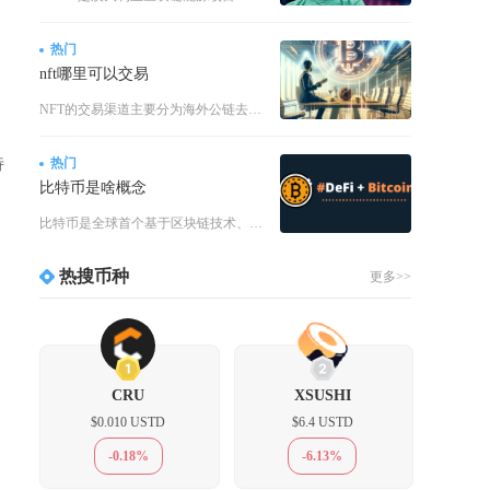
热门
nft哪里可以交易
，
NFT的交易渠道主要分为海外公链去中心化交易市场、垂直品类专项交易平台以及国内联盟链数字藏
特
热门
比特币是啥概念
比特币是全球首个基于区块链技术、由匿名开发者中本聪创造的去中心化加密货币，本质是一套无需中
热搜币种
更多>>
1
2
CRU
XSUSHI
$0.010 USTD
$6.4 USTD
-0.18%
-6.13%