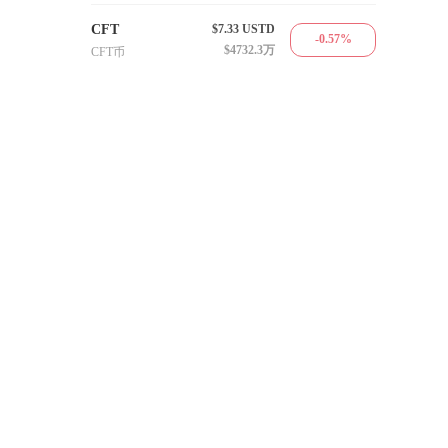
CFT
$7.33
USTD
-0.57%
$4732.3万
CFT币