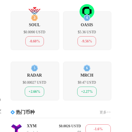
3
4
SOUL
OASIS
$0.0090 USTD
$5.36 USTD
-0.60%
-9.56%
5
6
RADAR
MRCH
$0.00027 USTD
$9.47 USTD
+2.66%
+2.27%
0
交
热门币种
更多>>
XYM
$0.0026
USTD
-1.6%