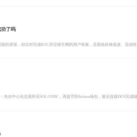
成功了吗
术层面的变现，但仅对完成KYC并迁移主网的用户有效，且面临价格低迷、流动
为：先在中心化交易所买SOL/USDC，再提币到Solana钱包，最后连接DEX完
易