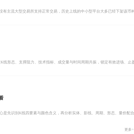
前没有主流大型交易所支持正常交易，历史上线的中小型平台大多已经下架该币
K线形态、支撑阻力、技术指标、成交量与时间周期共振，锁定有效进场、止盈
看
核心是先识别K线四要素与颜色含义，再分析实体、影线、周期、形态、量价配
更多>