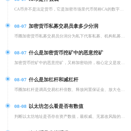
CA币并不是法定货币，它是加密市场里代币简称CA的数字通证，当前市场存在多个同名CA代币，
08-07
加密货币私募交易员拿多少分润
币圈加密货币私募交易员分润分为私下代客私募、机构私募基金、平台自营交易三种主流模式，普通散
08-07
什么是加密货币挖矿中的恶意挖矿
加密货币挖矿中的恶意挖矿，又称加密劫持，核心定义是攻击者在未获得设备所有者明确授权的前提下
08-07
什么是加杠杆和减杠杆
币圈加杠杆是调高交易杠杆倍数、释放闲置保证金、放大仓位盈亏波动，减杠杆是降低杠杆倍数、追加
08-08
以太坊怎么看是否有数值
判断以太坊地址是否存在资产数值，最权威、无篡改风险的方式是通过以太坊主网区块浏览器Ethe