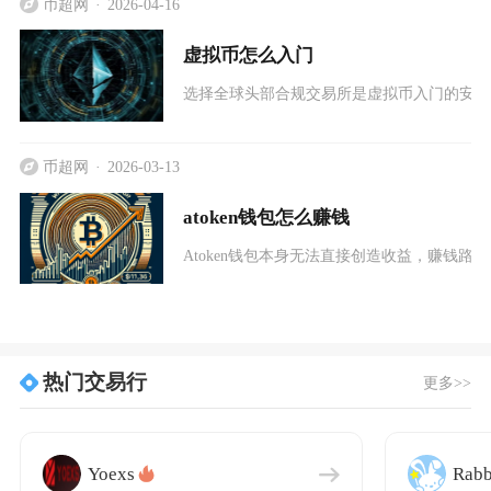
币超网
2026-04-16
虚拟币怎么入门
选择全球头部合规交易所是虚拟币入门的安全
币超网
2026-03-13
atoken钱包怎么赚钱
Atoken钱包本身无法直接创造收益，赚钱
热门交易行
更多>>
Yoexs
Rabb