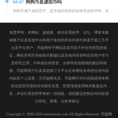
08-07
狗狗币是虚拟币吗
狗狗币属于虚拟货币，是市场内典型的加密类虚拟币种，完全符合行业与监管层面划定的虚拟货币全部
免责声明：本网站、超链接、相关应用程序、论坛、博客等媒
体账户以及其他平台和用户发布的所有内容均来源于第三方平
台及平台用户。币超网对于网站及其内容不作任何类型的保
证，网站所有区块链相关数据以及其他内容资料仅供用户学习
及研究之用，不构成任何投资、法律等其他领域的建议和依
据。币超网用户以及其他第三方平台在本网站发布的任何内容
均由其个人负责，与币超网无关。币超网不对任何因使用本网
站信息而导致的任何损失负责。您需谨慎使用相关数据及内
容，并自行承担所带来的一切风险。强烈建议您独自对内容进
行研究、审查、分析和验证。
Copyright © 2009-2026 haichaninfo.com All Rights Reserved. 币超网