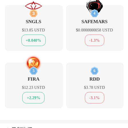
3
4
SNGLS
SAFEMARS
$13.85 USTD
$0.0000000058 USTD
+0.040%
-1.3%
5
6
FIRA
RDD
$12.23 USTD
$3.78 USTD
+2.29%
-3.1%