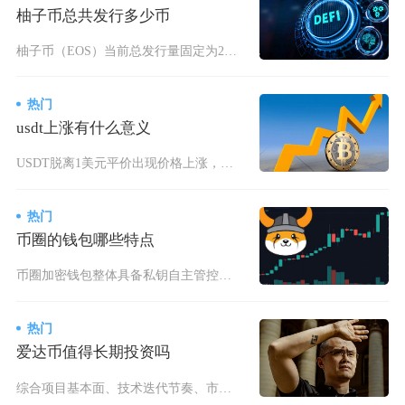
柚子币总共发行多少币
柚子币（EOS）当前总发行量固定为21亿枚，该数据于2024年6月1日通过EOS网络基金会
热门
usdt上涨有什么意义
USDT脱离1美元平价出现价格上涨，核心意义分为两大方向，短期溢价走高要么代表场外增量资金
热门
币圈的钱包哪些特点
币圈加密钱包整体具备私钥自主管控分级权限、冷热存储差异化安全架构、多链资产兼容适配、标准化
热门
爱达币值得长期投资吗
综合项目基本面、技术迭代节奏、市场周期与生态发展现状来看，爱达币（ADA）可以作为小仓位长