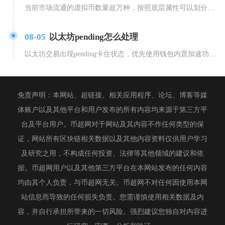
当前市场流通的虚拟币数量超万种，按照底层属性可以划分为原生公链币、稳定币、平台通证、细分赛
08-05
以太坊pending怎么处理
以太坊交易出现pending卡住状态，优先使用钱包内置加速功能覆盖原有交易，不想保留交易就
免责声明：本网站、超链接、相关应用程序、论坛、博客等媒
体账户以及其他平台和用户发布的所有内容均来源于第三方平
台及平台用户。币超网对于网站及其内容不作任何类型的保
证，网站所有区块链相关数据以及其他内容资料仅供用户学习
及研究之用，不构成任何投资、法律等其他领域的建议和依
据。币超网用户以及其他第三方平台在本网站发布的任何内容
均由其个人负责，与币超网无关。币超网不对任何因使用本网
站信息而导致的任何损失负责。您需谨慎使用相关数据及内
容，并自行承担所带来的一切风险。强烈建议您独自对内容进