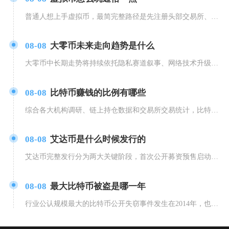
普通人想上手虚拟币，最简完整路径是先注册头部交易所、用现金兑换稳定币USDT，再分风险梯度
08-08
大零币未来走向趋势是什么
大零币中长期走势将持续依托隐私赛道叙事、网络技术升级与供需收缩形成震荡上行的基础格局，但全
08-08
比特币赚钱的比例有哪些
综合各大机构调研、链上持仓数据和交易所交易统计，比特币投资整体赚钱比例可以划分为四大维度结
08-08
艾达币是什么时候发行的
艾达币完整发行分为两大关键阶段，首次公开募资预售启动于2015年9月，持续至2017年1月
08-08
最大比特币被盗是哪一年
行业公认规模最大的比特币公开失窃事件发生在2014年，也就是圈内熟知的Mt.Gox门头沟事