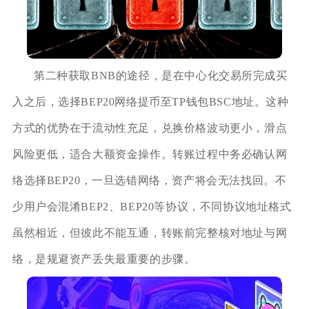
第二种获取BNB的途径，是在中心化交易所完成买
入之后，选择BEP20网络提币至TP钱包BSC地址。这种
方式的优势在于流动性充足，兑换价格波动更小，滑点
风险更低，适合大额资金操作。转账过程中务必确认网
络选择BEP20，一旦选错网络，资产将会无法找回。不
少用户会混淆BEP2、BEP20等协议，不同协议地址格式
虽然相近，但彼此不能互通，转账前完整核对地址与网
络，是规避资产丢失最重要的步骤。