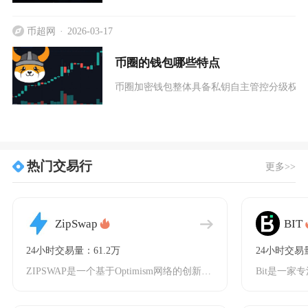
币超网
2026-03-17
币圈的钱包哪些特点
币圈加密钱包整体具备私钥自主管控分级权限
热门交易行
更多>>
ZipSwap
BIT
24小时交易量：61.2万
24小时交易量
ZIPSWAP是一个基于Optimism网络的创新型去中心化交易所（DEX），专注于为用户