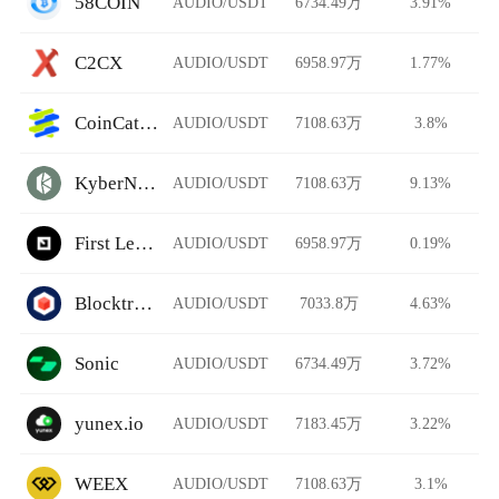
58COIN
AUDIO/USDT
6734.49万
3.91%
C2CX
AUDIO/USDT
6958.97万
1.77%
CoinCatch Derivatives
AUDIO/USDT
7108.63万
3.8%
KyberNetwork
AUDIO/USDT
7108.63万
9.13%
First Ledger
AUDIO/USDT
6958.97万
0.19%
Blocktrade
AUDIO/USDT
7033.8万
4.63%
Sonic
AUDIO/USDT
6734.49万
3.72%
yunex.io
AUDIO/USDT
7183.45万
3.22%
WEEX
AUDIO/USDT
7108.63万
3.1%