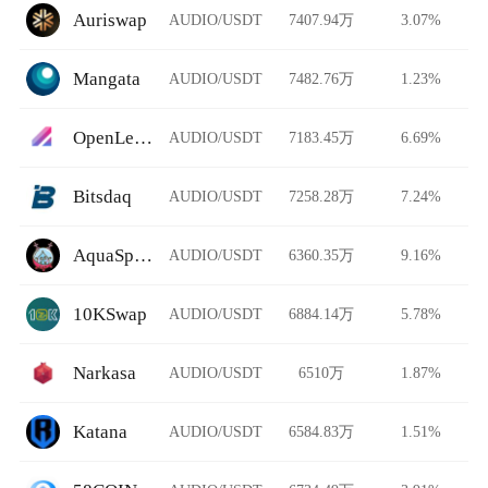
Auriswap
AUDIO/USDT
7407.94万
3.07%
Mangata
AUDIO/USDT
7482.76万
1.23%
OpenLeverage
AUDIO/USDT
7183.45万
6.69%
Bitsdaq
AUDIO/USDT
7258.28万
7.24%
AquaSpace
AUDIO/USDT
6360.35万
9.16%
10KSwap
AUDIO/USDT
6884.14万
5.78%
Narkasa
AUDIO/USDT
6510万
1.87%
Katana
AUDIO/USDT
6584.83万
1.51%