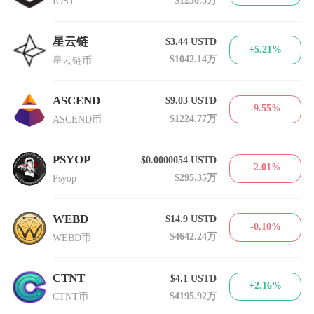
IOST
星云链
$3.44
USTD
+5.21%
$1042.14万
星云链币
ASCEND
$9.03
USTD
-9.55%
$1224.77万
ASCEND币
PSYOP
$0.0000054
USTD
-2.01%
$295.35万
Psyop
WEBD
$14.9
USTD
-0.10%
$4642.24万
WEBD币
CTNT
$4.1
USTD
+2.16%
$4195.92万
CTNT币