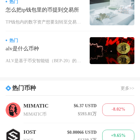
热门
怎么把tp钱包里的币提到交易所
TP钱包内的数字资产想要划转至交易所，核心流程为先在目标交易所获取对应币种、对应公链的充值
热门
alv是什么币种
ALV是基于币安智能链（BEP-20）的多项目代币统称，市场上主要指代AlveyChain
热门币种
更多>>
MIMATIC
$6.37
USTD
-8.02%
$593.81万
MIMATIC币
IOST
$0.00066
USTD
+9.65%
$1230.3万