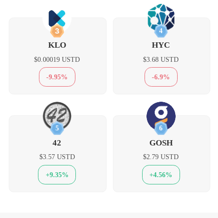
3
4
KLO
HYC
$0.00019 USTD
$3.68 USTD
-9.95%
-6.9%
5
6
42
GOSH
$3.57 USTD
$2.79 USTD
+9.35%
+4.56%