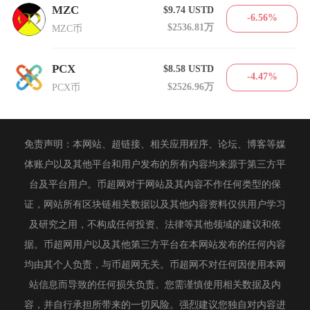
MZC
$9.74
USTD
-6.56%
$2536.81万
MZC币
PCX
$8.58
USTD
-4.47%
$2526.96万
PCX币
免责声明：本网站、超链接、相关应用程序、论坛、博客等媒
体账户以及其他平台和用户发布的所有内容均来源于第三方平
台及平台用户。币超网对于网站及其内容不作任何类型的保
证，网站所有区块链相关数据以及其他内容资料仅供用户学习
及研究之用，不构成任何投资、法律等其他领域的建议和依
据。币超网用户以及其他第三方平台在本网站发布的任何内容
均由其个人负责，与币超网无关。币超网不对任何因使用本网
站信息而导致的任何损失负责。您需谨慎使用相关数据及内
容，并自行承担所带来的一切风险。强烈建议您独自对内容进