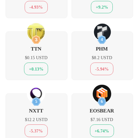
-4.93%
+9.2%
3
4
TTN
PHM
$0.15 USTD
$8.2 USTD
+0.13%
-5.94%
5
6
NXTT
EOSBEAR
$12.2 USTD
$7.16 USTD
-5.37%
+6.74%