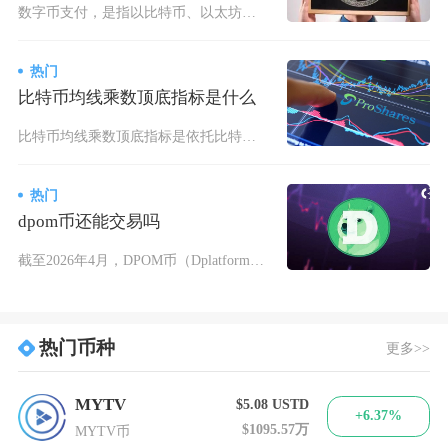
数字币支付，是指以比特币、以太坊、稳定币等各类数字货币为支付媒介，依托区块链与加密技术完成
热门
比特币均线乘数顶底指标是什么
比特币均线乘数顶底指标是依托比特币四年减半周期设计的长周期估值工具，核心以730日两年均线
热门
dpom币还能交易吗
截至2026年4月，DPOM币（DplatformToken）已无法在任何正规交易所进行交
热门币种
更多>>
MYTV
$5.08
USTD
+6.37%
$1095.57万
MYTV币