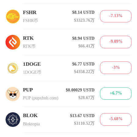
FSHR
$8.14
USTD
-7.13%
$3323.76万
FSHR币
RTK
$8.94
USTD
-9.09%
$66.41万
RTK币
1DOGE
$6.77
USTD
-3%
$4358.22万
1DOGE币
PUP
$0.00029
USTD
+6.7%
$28.67万
PUP (pupxbnb.com)
BLOK
$13.67
USTD
-5.68%
$3110.52万
Bloktopia