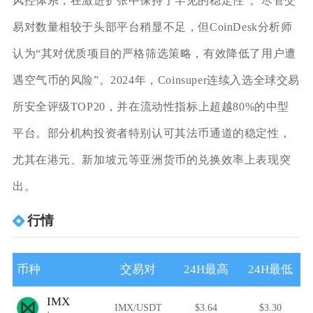
风控体系，在激进扩张中保持了罕见的稳定性”。尽管交
易对数量相较于头部平台稍显不足，但CoinDesk分析师
认为“其对优质项目的严格筛选策略，有效降低了用户遭
遇空气币的风险”。2024年，Coinsuper连续入选全球交易
所安全评级TOP20，并在流动性指标上超越80%的中型
平台。部分机构投资者特别认可其法币通道的稳定性，
尤其在港元、新加坡元等亚洲货币的兑换效率上表现突
出。
行情
币种
交易对
24H最高
24H最低
IMX
IMX/USDT
$3.64
$3.30