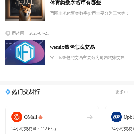
体育类数字货币有哪些
币圈主流体育类数字货币主要分为三大类：体
币超网
2026-07-21
wemix钱包怎么交易
Wemix钱包的交易主要分为链内转账交易、
热门交易行
更多>>
QMall
Upbi
24小时交易量：112.65万
24小时交易量