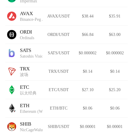
Impermax
AVAX
AVAX/USDT
$38.44
$35.91
Binance-Peg Avalanche
ORDI
ORDI/USDT
$66.84
$63.00
Ordinals
SATS
SATS/USDT
$0.000002
$0.000002
Satoshis Vision
TRX
TRX/USDT
$0.14
$0.14
波场
ETC
ETC/USDT
$27.10
$25.20
以太经典
ETH
ETH/BTC
$0.06
$0.06
Ethereum (Wormhole)
SHIB
SHIB/USDT
$0.00001
$0.00001
NicCageWaluigiElmo42069Inu