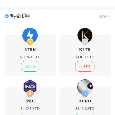
热搜币种
更多>>
1
2
STRK
KLTR
$0.026 USTD
$4.01 USTD
+2.4%
-9.44%
3
4
INDI
AURO
$4.02 USTD
$4.13 USTD