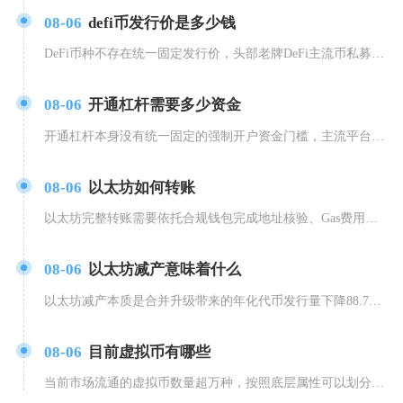
08-06
defi币发行价是多少钱
DeFi币种不存在统一固定发行价，头部老牌DeFi主流币私募/公募发行价区间集中在0.3美
08-06
开通杠杆需要多少资金
开通杠杆本身没有统一固定的强制开户资金门槛，主流平台仅限制账户功能开启权限，实际开仓交易的
08-06
以太坊如何转账
以太坊完整转账需要依托合规钱包完成地址核验、Gas费用配置、私钥签名上链三大核心环节，主流
08-06
以太坊减产意味着什么
以太坊减产本质是合并升级带来的年化代币发行量下降88.7%，叠加EIP1559手续费销毁机
08-06
目前虚拟币有哪些
当前市场流通的虚拟币数量超万种，按照底层属性可以划分为原生公链币、稳定币、平台通证、细分赛