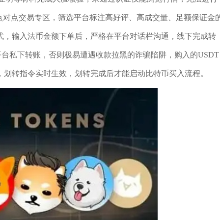
点对点交易专区，筛选平台标注高好评、高成交量、足额保证金
式，输入法币金额下单后，严格在平台对话栏沟通，线下完成转
平台私下转账，否则极易遭遇收款拉黑的诈骗陷阱，购入的USDT
，划转指令实时生效，划转完成后才能启动比特币买入流程。