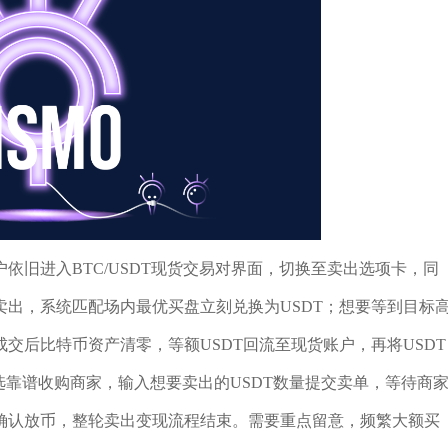
依旧进入BTC/USDT现货交易对界面，切换至卖出选项卡，同
出，系统匹配场内最优买盘立刻兑换为USDT；想要等到目标
交后比特币资产清零，等额USDT回流至现货账户，再将USDT
选靠谱收购商家，输入想要卖出的USDT数量提交卖单，等待商
确认放币，整轮卖出变现流程结束。需要重点留意，频繁大额买