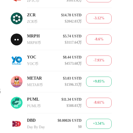
$1811.6万
ZPTC币
ZCR
$14.78
USTD
-3.12%
$2042.03万
ZCR币
MRPH
$5.74
USTD
-8.6%
$3117.64万
MRPH币
YOC
$8.44
USTD
-7.93%
$4573.68万
YOC币
METAR
$3.03
USTD
+9.85%
$1596.35万
METAR币
高
PUML
$11.34
USTD
-8.61%
$508.03万
PUML币
家
DBD
$0.00026
USTD
+3.54%
$0
Day By Day