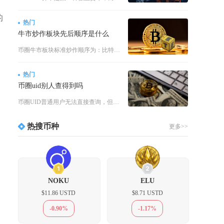
的
热门
牛市炒作板块先后顺序是什么
币圈牛市板块标准炒作顺序为：比特币率先启动领涨→以太坊与头部公链主流币接力上涨→细分赛道优
热门
币圈uid别人查得到吗
币圈UID普通用户无法直接查询，但平台内部、执法机构及特定关联场景下可精准定位，并非完全私
热搜币种
更多>>
1
2
NOKU
ELU
$11.86 USTD
$8.71 USTD
-0.90%
-1.17%