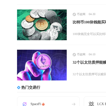
币超网
04-30
比特币100块钱能买
100块钱完全可以买比
币超网
04-10
32个以太坊质押能
32个以太坊质押可以赎
热门交易行
SpaceFi
LCX E