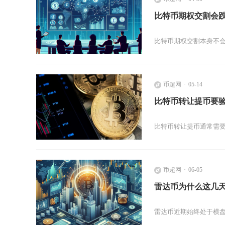
比特币期权交割会
比特币期权交割本身不
币超网
05-14
比特币转让提币要
比特币转让提币通常需
币超网
06-05
雷达币为什么这几
雷达币近期始终处于横