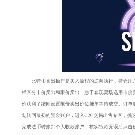
比特币卖出操作是买入流程的逆向执行，持仓用户
样区分市价卖出和限价卖出，急于套现离场选用市价卖
价获利了结则设置限价卖出价位挂单等待成交。订单成
划转回最初的资金账户，进入C2C交易出售专区，挑
完成法币转账到个人收款账户，核实钱款无误后点击