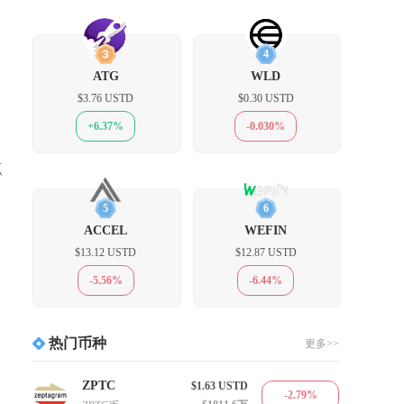
3
4
ATG
WLD
$3.76 USTD
$0.30 USTD
+6.37%
-0.030%
点
5
6
ACCEL
WEFIN
$13.12 USTD
$12.87 USTD
-5.56%
-6.44%
热门币种
更多>>
ZPTC
$1.63
USTD
-2.79%