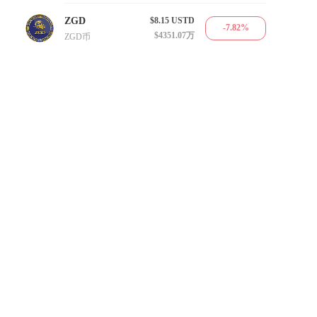
ZGD
$8.15
USTD
-7.82%
$4351.07万
ZGD币