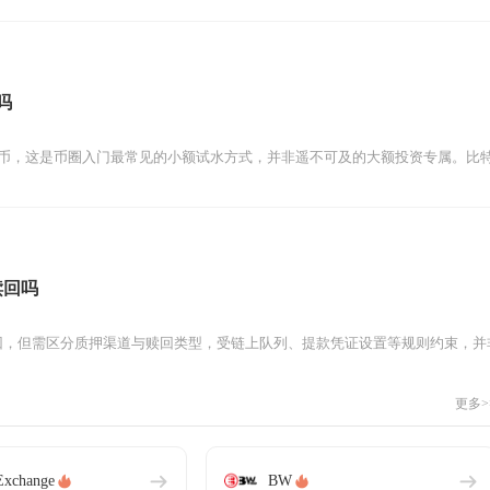
吗
特币，这是币圈入门最常见的小额试水方式，并非遥不可及的大额投资专属。比
赎回吗
回，但需区分质押渠道与赎回类型，受链上队列、提款凭证设置等规则约束，并非
更多>
xchange
BW