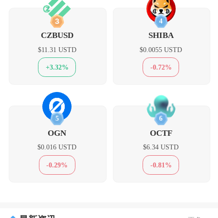
3
4
CZBUSD
SHIBA
$11.31 USTD
$0.0055 USTD
+3.32%
-0.72%
5
6
OGN
OCTF
$0.016 USTD
$6.34 USTD
-0.29%
-0.81%