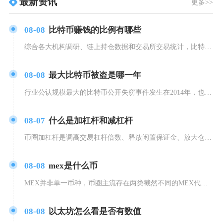
最新资讯
更多>>
08-08
比特币赚钱的比例有哪些
综合各大机构调研、链上持仓数据和交易所交易统计，比特币投资整体赚钱比例可以划分为四大维度结
08-08
最大比特币被盗是哪一年
行业公认规模最大的比特币公开失窃事件发生在2014年，也就是圈内熟知的Mt.Gox门头沟事
08-07
什么是加杠杆和减杠杆
币圈加杠杆是调高交易杠杆倍数、释放闲置保证金、放大仓位盈亏波动，减杠杆是降低杠杆倍数、追加
08-08
mex是什么币
MEX并非单一币种，币圈主流存在两类截然不同的MEX代币，分别是MultiversX公链旗
08-08
以太坊怎么看是否有数值