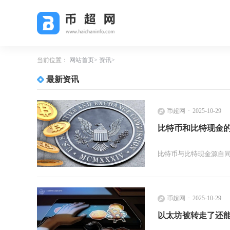
当前位置：
网站首页
资讯
最新资讯
币超网
2025-10-29
比特币和比特现金
比特币与比特现金源自
币超网
2025-10-29
以太坊被转走了还