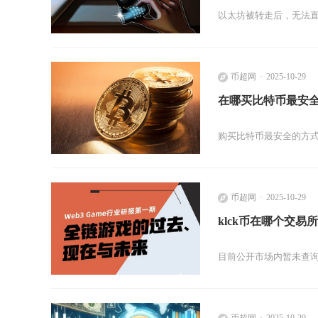
以太坊被转走后，无法
币超网
2025-10-29
在哪买比特币最安
购买比特币最安全的方
币超网
2025-10-29
klck币在哪个交易所
目前公开市场内暂未查询
币超网
2025-10-29