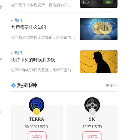
在币圈牛市实现资产一百倍的增长，核心在于精准布局低市值高潜力币种、严格执行仓位与风控策略、
景资金难以找回。以太坊区块链具
热门
炒币需要什么知识
炒币核心需掌握四类知识：区块链与加密货币基础、项目基本面分析、技术面交易技巧、资金与风险管
热门
产分离存储的头部国际化中心化交
比特币买的时候多少钱
以2026年4月6日为基准，比特币当前价格约为69,064美元/枚，折合人民币约47.6万
热搜币种
更多>>
1
2
币存在公开交易渠道，不少投
TERRA
SK
$0.0020 USTD
$2.27 USTD
-1.32%
-5.87%