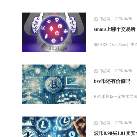
币超网
2025-10-28
smars上哪个交易所
SMARS（SafeMa
币超网
2025-10-28
bsv币还有价值吗
BSV币具备一定技术层
币超网
2025-10-28
波币0.98买1.01卖