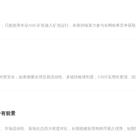
，只能使用专业ASIC矿机接入矿池运行，依靠持续算力参与全网哈希竞争获
相对更安全；如果侧重全球交易流动性、多链转账便利度，USDT实用性更强，但
个有前景
术、市场流动性、落地生态四大维度对比，长期稳健前景狗狗币更占优势，短期