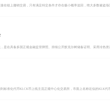
直接在链上撤销交易，只有满足特定条件才存在极小概率追回，绝大多数被盗场
全
式，是在具备多国正规金融监管牌照、持续公开默克尔树储备证明、采用冷热资
到标准化代币KLCK币上线主流正规中心化交易所，市面上名称近似的KLK代