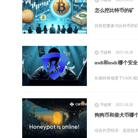
怎么挖比特币的矿
目前想要参与比特币挖矿
币超网
2025-10-28
usdt和usdc哪个安全
长期持有场景下USDC
币超网
2025-10-28
狗狗币和柴犬币哪
综合代币经济、底层技