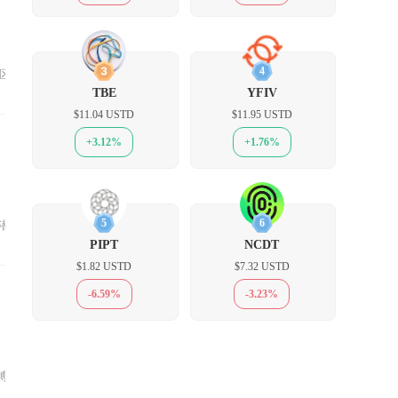
3
4
取区块奖励与交易手续费，家用
TBE
YFIV
$11.04 USTD
$11.95 USTD
+3.12%
+1.76%
5
6
潜在黑天鹅风险高于USD
PIPT
NCDT
$1.82 USTD
$7.32 USTD
-6.59%
-3.23%
博弈与生态想象空间柴犬币存在阶