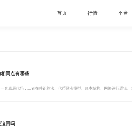
首页
行情
平台
的相同点有哪些
同一套底层代码，二者在共识算法、代币经济模型、账本结构、网络运行逻辑、
能追回吗