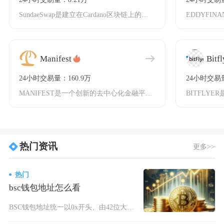
SundaeSwap是建立在Cardano区块链上的首个去中心化交易所（DEX），由Art
Manifest
Bitfl
24小时交易量：160.9万
24小时交易量
MANIFEST是一个创新的去中心化金融平台，专注于将现实世界资产（如房地产）代币化并引入
热门资讯
更多>>
热门
bsc钱包地址怎么看
BSC钱包地址统一以0x开头、由42位大小写英文字母与数字组成，在主流去中心化钱包、交易所