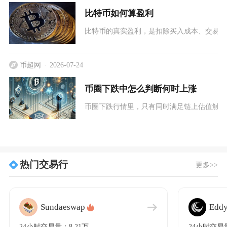
比特币如何算盈利
比特币的真实盈利，是扣除买入成本、交易手
币超网
2026-07-24
币圈下跌中怎么判断何时上涨
币圈下跌行情里，只有同时满足链上估值触底
热门交易行
更多>>
Sundaeswap
Eddy
24小时交易量：8.21万
24小时交易量