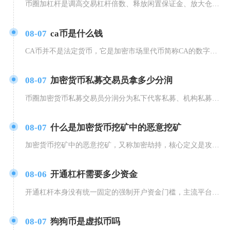
币圈加杠杆是调高交易杠杆倍数、释放闲置保证金、放大仓位盈亏波动，减杠杆是降低杠杆倍数、追加
08-07
ca币是什么钱
CA币并不是法定货币，它是加密市场里代币简称CA的数字通证，当前市场存在多个同名CA代币，
08-07
加密货币私募交易员拿多少分润
币圈加密货币私募交易员分润分为私下代客私募、机构私募基金、平台自营交易三种主流模式，普通散
08-07
什么是加密货币挖矿中的恶意挖矿
加密货币挖矿中的恶意挖矿，又称加密劫持，核心定义是攻击者在未获得设备所有者明确授权的前提下
08-06
开通杠杆需要多少资金
开通杠杆本身没有统一固定的强制开户资金门槛，主流平台仅限制账户功能开启权限，实际开仓交易的
08-07
狗狗币是虚拟币吗